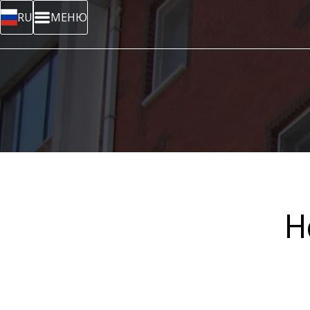
RU
МЕНЮ
Н