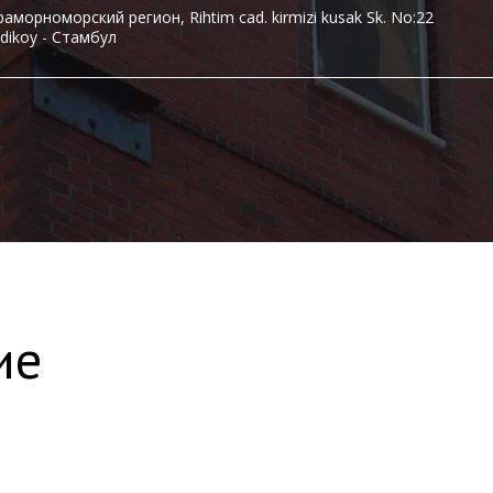
аморноморский регион, Rihtim cad. kirmizi kusak Sk. No:22
dikoy - Стамбул
ие