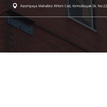
Rasimpaşa Mahallesi Rıhtım Cad, Kırmızıkuşak Sk. No:22
n