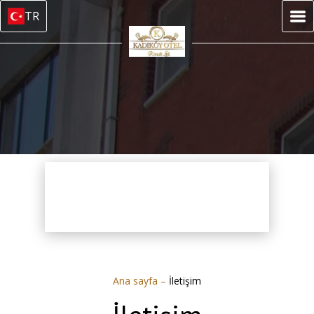
TR
Ana sayfa
–
İletişim