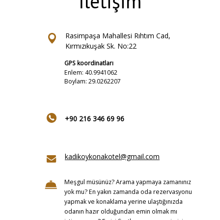
İletişim
Rasimpaşa Mahallesi Rıhtım Cad,
Kırmızıkuşak Sk. No:22
GPS koordinatları
Enlem: 40.9941062
Boylam: 29.0262207
+90 216 346 69 96
kadikoykonakotel@gmail.com
Meşgul müsünüz? Arama yapmaya zamanınız
yok mu? En yakın zamanda oda rezervasyonu
yapmak ve konaklama yerine ulaştığınızda
odanın hazır olduğundan emin olmak mı