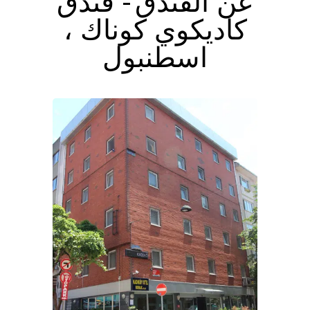
عن الفندق - فندق
كاديكوي كوناك ،
اسطنبول